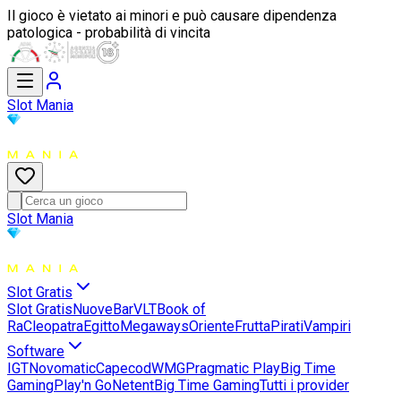
Il gioco è vietato ai minori e può causare dipendenza
patologica - probabilità di vincita
Slot Mania
Slot Mania
Slot Gratis
Slot Gratis
Nuove
Bar
VLT
Book of
Ra
Cleopatra
Egitto
Megaways
Oriente
Frutta
Pirati
Vampiri
Software
IGT
Novomatic
Capecod
WMG
Pragmatic Play
Big Time
Gaming
Play'n Go
Netent
Big Time Gaming
Tutti i provider