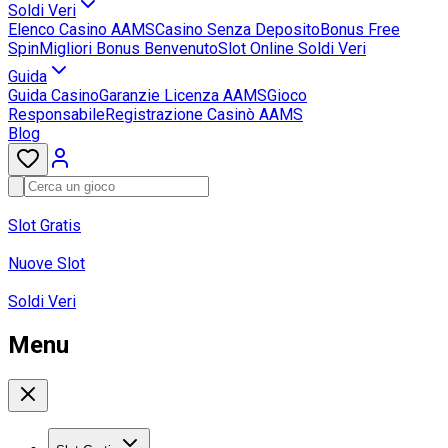
Soldi Veri
Elenco Casino AAMS
Casino Senza Deposito
Bonus Free
Spin
Migliori Bonus Benvenuto
Slot Online Soldi Veri
Guida
Guida Casino
Garanzie Licenza AAMS
Gioco
Responsabile
Registrazione Casinò AAMS
Blog
Slot Gratis
Nuove Slot
Soldi Veri
Menu