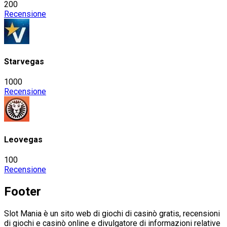
200
Recensione
Starvegas
1000
Recensione
Leovegas
100
Recensione
Footer
Slot Mania è un sito web di giochi di casinò gratis, recensioni
di giochi e casinò online e divulgatore di informazioni relative