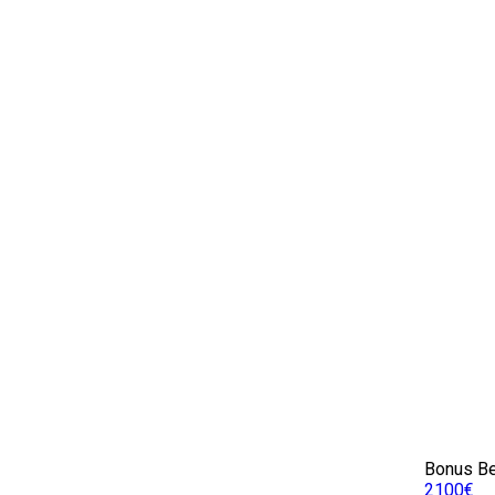
Bonus B
2100€