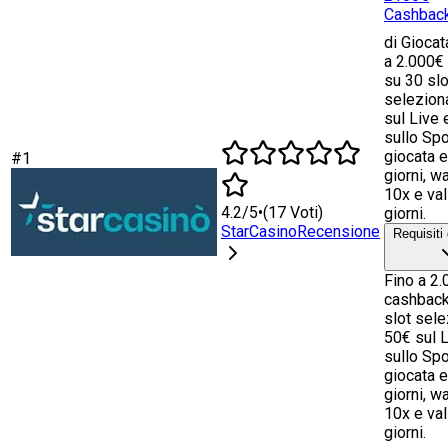
Cashbac
di Giocat
a 2.000€
su 30 slo
selezion
sul Live 
sullo Spo
giocata e
#
1
giorni, w
10x e val
4.2
/5
•
(
17
Voti
)
giorni.
StarCasino
Recensione
Requisiti
Fino a 2
cashback
slot sele
50€ sul 
sullo Spo
giocata e
giorni, w
10x e val
giorni.