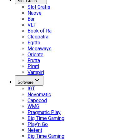
Slot Gratis
Slot Gratis
Nuove
Bar
VLT
Book of Ra
Cleopatra
Egitto
Megaways
Oriente
Frutta
Pirati
Vampiri
Software
IGT
Novomatic
Capecod
WMG
Pragmatic Play
Big Time Gaming
Play'n Go
Netent
Big Time Gaming