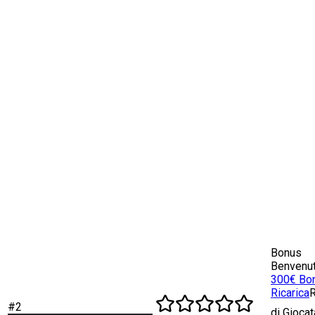
Bonus
Benvenu
300€ Bo
Ricarica
R
#
2
di Giocat