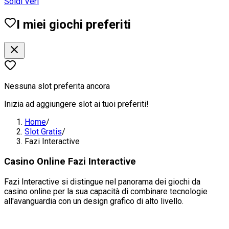
Soldi Veri
I miei giochi preferiti
Nessuna slot preferita ancora
Inizia ad aggiungere slot ai tuoi preferiti!
Home
/
Slot Gratis
/
Fazi Interactive
Casino Online Fazi Interactive
Fazi Interactive si distingue nel panorama dei giochi da
casino online per la sua capacità di combinare tecnologie
all'avanguardia con un design grafico di alto livello.