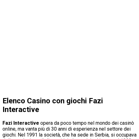
Elenco Casino con giochi Fazi
Interactive
Fazi Interactive
opera da poco tempo nel mondo dei casinò
online, ma vanta più di 30 anni di esperienza nel settore dei
giochi. Nel 1991 la società, che ha sede in Serbia, si occupava