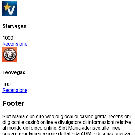
Starvegas
1000
Recensione
Leovegas
100
Recensione
Footer
Slot Mania è un sito web di giochi di casinò gratis, recensioni
di giochi e casinò online e divulgatore di informazioni relative
al mondo del gioco online. Slot Mania aderisce alle linee
guida e regolamentazione dettate da ADM e di conseguenza